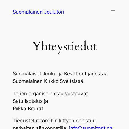
Siirry
Suomalainen Joulutori
sisältöön
Yhteystiedot
Suomalaiset Joulu- ja Kevättorit järjestää
Suomalainen Kirkko Sveitsissä.
Torien organisoinnista vastaavat
Satu Isotalus ja
Riikka Brandt
Tiedustelut toreihin liittyen onnistuu
parhaiten sähköpostilla:
info@suomitorit.ch